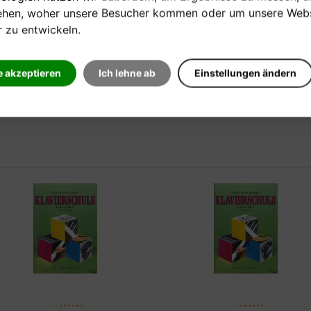
Köhler / Kann
ehen, woher unsere Besucher kommen oder um unsere Webs
r zu entwickeln.
Verkaufspreis:
Verkaufspreis:
20,30 €
8,30 €
e akzeptieren
Ich lehne ab
Einstellungen ändern