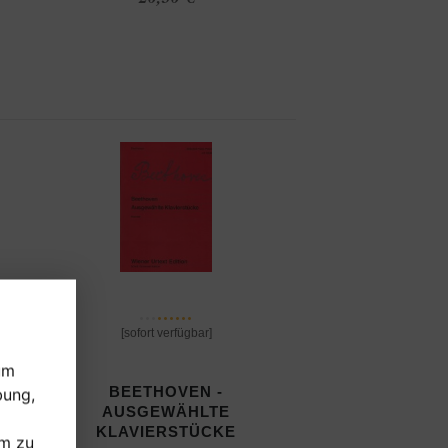
[sofort verfügbar]
um
BEETHOVEN -
bung,
1,2
AUSGEWÄHLTE
KLAVIERSTÜCKE
um zu