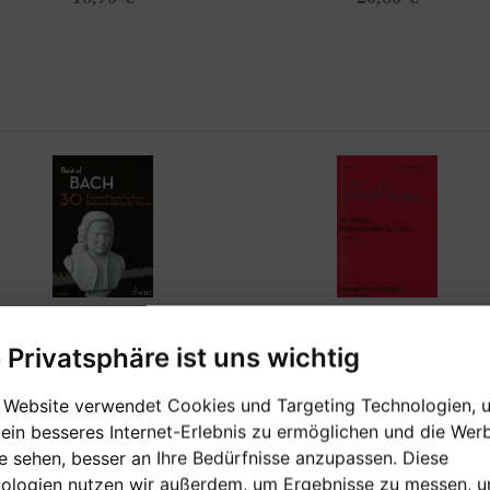
e Privatsphäre ist uns wichtig
[sofort verfügbar]
[sofort verfügbar]
 Website verwendet Cookies und Targeting Technologien, 
BEST OF BACH
BEETHOVEN
 ein besseres Internet-Erlebnis zu ermöglichen und die Wer
KLAVIERSONATEN OP. 14/
ie sehen, besser an Ihre Bedürfnisse anzupassen. Diese
ologien nutzen wir außerdem, um Ergebnisse zu messen, 
0 bekannten Stücke für Klavier