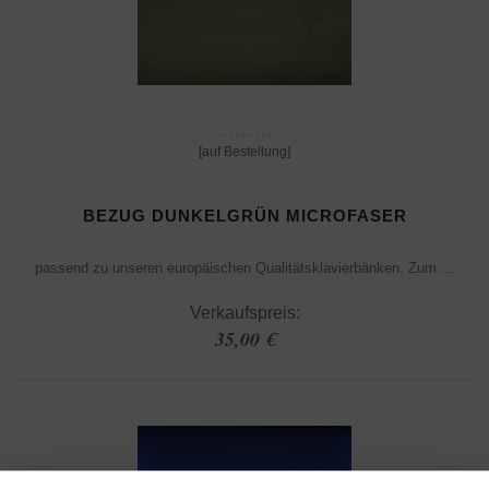
[auf Bestellung]
BEZUG DUNKELGRÜN MICROFASER
passend zu unseren europäischen Qualitätsklavierbänken. Zum ...
Verkaufspreis:
35,00 €