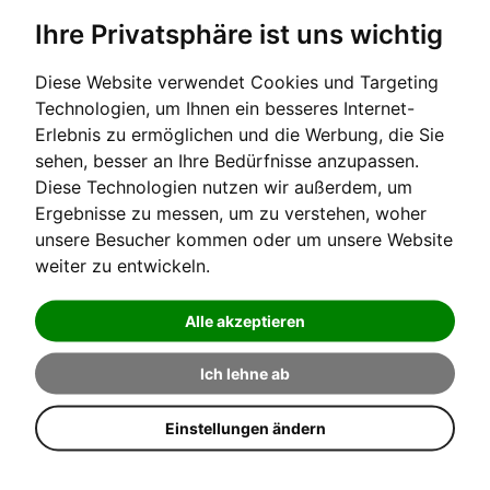
Ihre Privatsphäre ist uns wichtig
Diese Website verwendet Cookies und Targeting
Technologien, um Ihnen ein besseres Internet-
Erlebnis zu ermöglichen und die Werbung, die Sie
[auf Bestellung]
sehen, besser an Ihre Bedürfnisse anzupassen.
Diese Technologien nutzen wir außerdem, um
BEZUG BLAU MICROFASER
Ergebnisse zu messen, um zu verstehen, woher
unsere Besucher kommen oder um unsere Website
weiter zu entwickeln.
passend zu unseren europäischen Qualitätsklavierbänken. Zum ...
Verkaufspreis:
Alle akzeptieren
35,00 €
Ich lehne ab
Einstellungen ändern