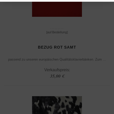
[auf Bestellung]
BEZUG ROT SAMT
passend zu unseren europäischen Qualitätsklavierbänken. Zum ...
Verkaufspreis:
35,00 €