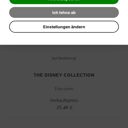
Ich lehne ab
Einstellungen ändern
[auf Bestellung]
THE DISNEY COLLECTION
Easy piano
Verkaufspreis:
35,40 €