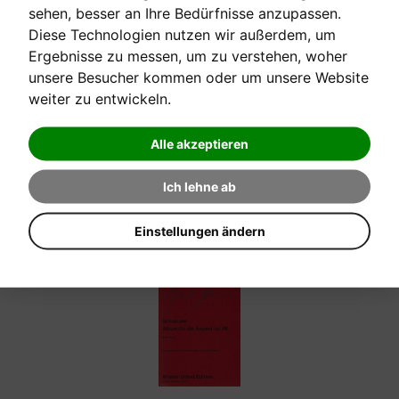
sehen, besser an Ihre Bedürfnisse anzupassen.
Diese Technologien nutzen wir außerdem, um
[sofort verfügbar]
Ergebnisse zu messen, um zu verstehen, woher
unsere Besucher kommen oder um unsere Website
weiter zu entwickeln.
DEUX ARABESQUES
Claude Debussy
Alle akzeptieren
Verkaufspreis:
Ich lehne ab
8,80 €
Einstellungen ändern