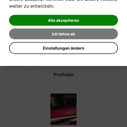
weiter zu entwickeln.
Alle akzeptieren
Ich lehne ab
PRODUKT PREIS -/+
SORTIERT NACH
Einstellungen ändern
UNIVERSAL EDITION
HERSTELLER:
ERGEBNISSE 1 - 2 VON 2
Produkte