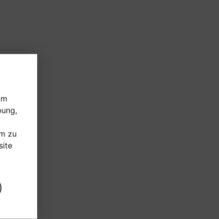
um
bung,
um zu
ite