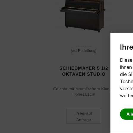
Ihr
[auf Bestellung]
Diese
Ihnen
SCHIEDMAYER 5 1/2
die S
OKTAVEN STUDIO
Techn
verst
Celesta mit himmlischem Klang |
Höhe101cm
weite
Preis auf
All
Anfrage