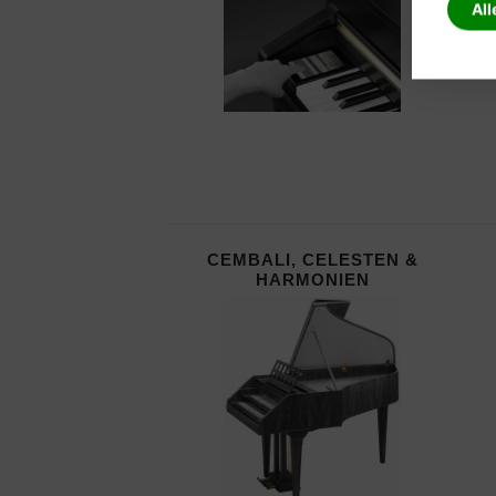
All
CEMBALI, CELESTEN &
HARMONIEN