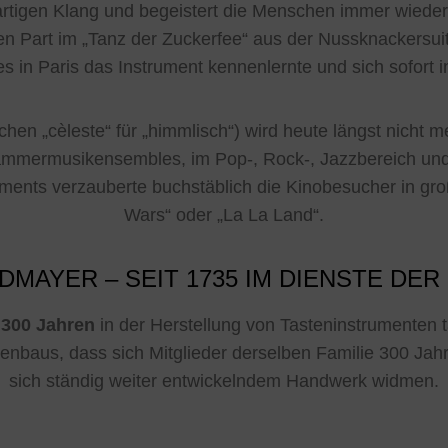
artigen Klang und begeistert die Menschen immer wiede
n Part im „Tanz der Zuckerfee“ aus der Nussknackersuite
 in Paris das Instrument kennenlernte und sich sofort 
hen „cèleste“ für „himmlisch“) wird heute längst nicht me
mmermusikensembles, im Pop-, Rock-, Jazzbereich und 
ents verzauberte buchstäblich die Kinobesucher in groß
Wars“ oder „La La Land“.
DMAYER – SEIT 1735 IM DIENSTE DER
t
300 Jahren
in der Herstellung von Tasteninstrumenten t
enbaus, dass sich Mitglieder derselben Familie 300 Ja
sich ständig weiter entwickelndem Handwerk widmen.