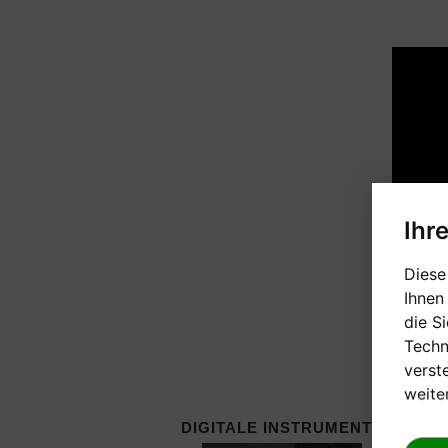
Ihr
Diese
Ihnen
die S
Techn
verst
weite
DIGITALE INSTRUMENTE