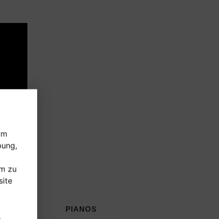
um
bung,
um zu
ite
E
PIANOS