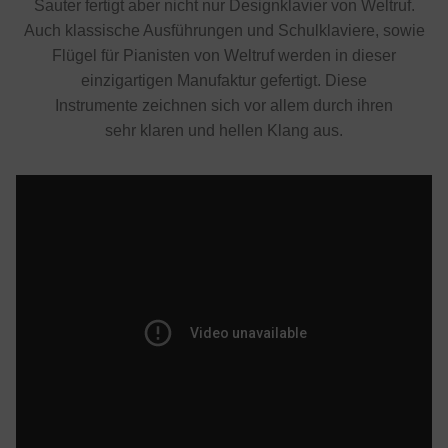
Sauter fertigt aber nicht nur Designklavier von Weltruf.
Auch klassische Ausführungen und Schulklaviere, sowie
Flügel für Pianisten von Weltruf werden in dieser
einzigartigen Manufaktur gefertigt. Diese
Instrumente zeichnen sich vor allem durch ihren
sehr klaren und hellen Klang aus.