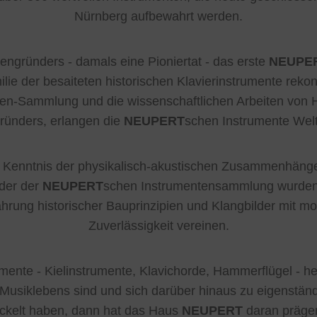
Nürnberg aufbewahrt werden.
ngründers - damals eine Pioniertat - das erste
NEUPE
ie der besaiteten historischen Klavierinstrumente rekonst
en-Sammlung und die wissenschaftlichen Arbeiten von 
ründers, erlangen die
NEUPERT
schen Instrumente Welt
n, Kenntnis der physikalisch-akustischen Zusammenhänge
lder der
NEUPERT
schen Instrumentensammlung wurden 
hrung historischer Bauprinzipien und Klangbilder mit m
Zuverlässigkeit vereinen.
mente - Kielinstrumente, Klavichorde, Hammerflügel - he
 Musiklebens sind und sich darüber hinaus zu eigenstän
ickelt haben, dann hat das Haus
NEUPERT
daran prägen