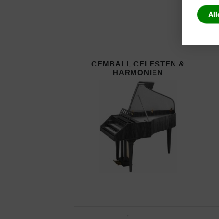
All
CEMBALI, CELESTEN &
HARMONIEN