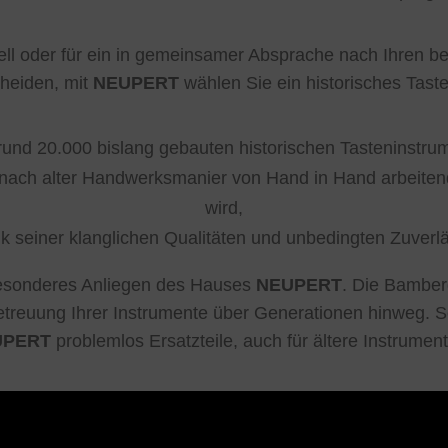
dell oder für ein in gemeinsamer Absprache nach Ihren 
cheiden, mit
NEUPERT
wählen Sie ein historisches Tast
rund 20.000 bislang gebauten historischen Tasteninstrume
 nach alter Handwerksmanier von Hand in Hand arbeiten
wird,
k seiner klanglichen Qualitäten und unbedingten Zuverl
 besonderes Anliegen des Hauses
NEUPERT
. Die Bamber
etreuung Ihrer Instrumente über Generationen hinweg. S
UPERT
problemlos Ersatzteile, auch für ältere Instrumen