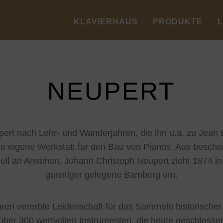
KLAVIERHAUS
PRODUKTE
NEUPERT
ert nach Lehr- und Wanderjahren, die ihn u.a. zu Jean B
ne eigene Werkstatt für den Bau von Pianos. Aus besch
ell an Ansehen. Johann Christoph Neupert zieht 1874 i
günstiger gelegene Bamberg um.
en vererbte Leidenschaft für das Sammeln historischer 
über 300 wertvollen Instrumenten, die heute geschlos