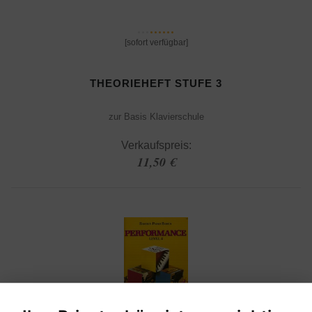
[sofort verfügbar]
THEORIEHEFT STUFE 3
zur Basis Klavierschule
Verkaufspreis:
11,50 €