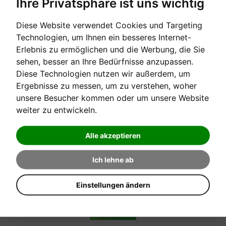
Ihre Privatsphäre ist uns wichtig
Diese Website verwendet Cookies und Targeting
[sofort verfügbar]
Technologien, um Ihnen ein besseres Internet-
Erlebnis zu ermöglichen und die Werbung, die Sie
PERFORMANCE LEVEL 4
sehen, besser an Ihre Bedürfnisse anzupassen.
Diese Technologien nutzen wir außerdem, um
Bastiens piano basics
Ergebnisse zu messen, um zu verstehen, woher
unsere Besucher kommen oder um unsere Website
Verkaufspreis:
weiter zu entwickeln.
11,50 €
Alle akzeptieren
Ich lehne ab
Einstellungen ändern