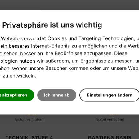
Verkaufspreis:
Verkaufspreis:
11,50 €
11,50 €
e Privatsphäre ist uns wichtig
 Website verwendet Cookies und Targeting Technologien, 
 ein besseres Internet-Erlebnis zu ermöglichen und die Wer
ie sehen, besser an Ihre Bedürfnisse anzupassen. Diese
ologien nutzen wir außerdem, um Ergebnisse zu messen, 
ehen, woher unsere Besucher kommen oder um unsere Webs
r zu entwickeln.
e akzeptieren
Ich lehne ab
Einstellungen ändern
[sofort verfügbar]
[sofort verfügbar]
TECHNIK, STUFE 4
BASTIENS BASIS