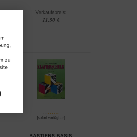
Verkaufspreis:
11,50 €
um
bung,
um zu
ite
[sofort verfügbar]
BASTIENS BASIS