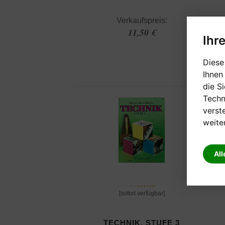
Verkaufspreis:
11,50 €
Ihr
Diese
Ihnen
die S
Techn
verst
weite
All
[sofort verfügbar]
TECHNIK, STUFE 3