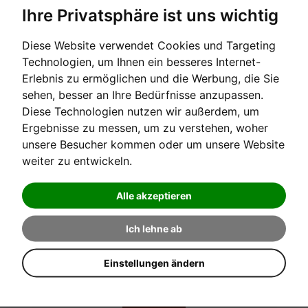
Ihre Privatsphäre ist uns wichtig
Diese Website verwendet Cookies und Targeting
[sofort verfügbar]
Technologien, um Ihnen ein besseres Internet-
Erlebnis zu ermöglichen und die Werbung, die Sie
PIANO PIANO VON KLASSIK BIS POP BAND 2
sehen, besser an Ihre Bedürfnisse anzupassen.
Diese Technologien nutzen wir außerdem, um
Die 100 schönsten Melodien von Klassik bis Pop
Ergebnisse zu messen, um zu verstehen, woher
unsere Besucher kommen oder um unsere Website
Verkaufspreis:
weiter zu entwickeln.
34,90 €
Alle akzeptieren
Ich lehne ab
Einstellungen ändern