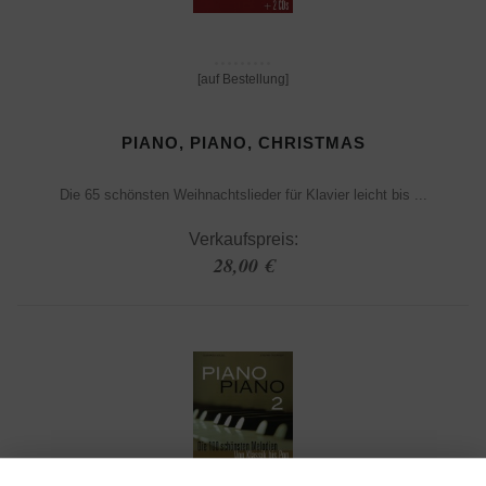
[auf Bestellung]
PIANO, PIANO, CHRISTMAS
Die 65 schönsten Weihnachtslieder für Klavier leicht bis ...
Verkaufspreis:
28,00 €