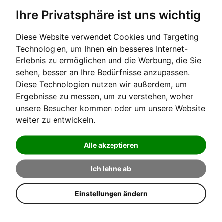
Ihre Privatsphäre ist uns wichtig
Diese Website verwendet Cookies und Targeting
Technologien, um Ihnen ein besseres Internet-
Erlebnis zu ermöglichen und die Werbung, die Sie
PRODUKT IST VORRÄTIG +/-
SORTIERT NACH
sehen, besser an Ihre Bedürfnisse anzupassen.
Diese Technologien nutzen wir außerdem, um
G. HENLE VERLAG
HERSTELLER:
Ergebnisse zu messen, um zu verstehen, woher
unsere Besucher kommen oder um unsere Website
ERGEBNISSE 1 - 3 VON 3
weiter zu entwickeln.
Produkte
Alle akzeptieren
Ich lehne ab
Einstellungen ändern