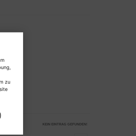
um
bung,
um zu
ite
KEIN EINTRAG GEFUNDEN!