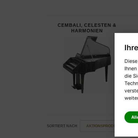
CEMBALI, CELESTEN &
HARMONIEN
Ihr
Diese
Ihnen
die S
Techn
verst
weite
All
SORTIERT NACH
AKTIONSPRODUKTE -/+