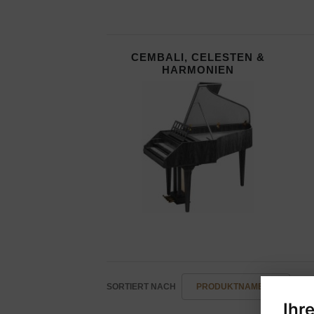
CEMBALI, CELESTEN &
HARMONIEN
SORTIERT NACH
PRODUKTNAME -/+
H
Ihr