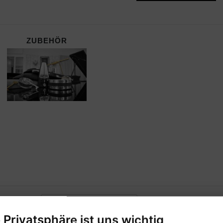
ZUBEHÖR
ERSTELLER:
EDITION PETERS VERLAG
e Privatsphäre ist uns wichtig