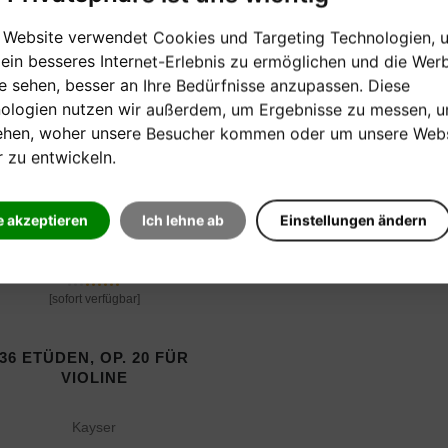
 Website verwendet Cookies und Targeting Technologien, 
Produkte
 ein besseres Internet-Erlebnis zu ermöglichen und die Wer
ie sehen, besser an Ihre Bedürfnisse anzupassen. Diese
ologien nutzen wir außerdem, um Ergebnisse zu messen, 
ehen, woher unsere Besucher kommen oder um unsere Webs
r zu entwickeln.
e akzeptieren
Ich lehne ab
Einstellungen ändern
[sofort verfügbar]
36 ETÜDEN, OP. 20 FÜR
VIOLINE
Kayser