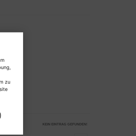
um
bung,
um zu
ite
KEIN EINTRAG GEFUNDEN!