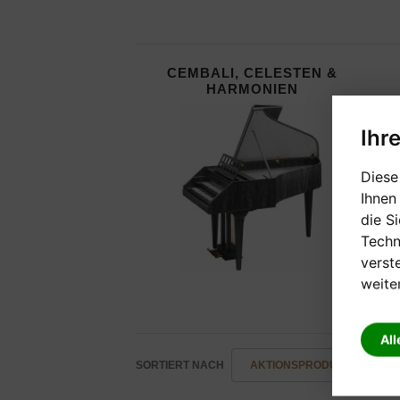
CEMBALI, CELESTEN &
HARMONIEN
Ihr
Diese
Ihnen
die S
Techn
verst
weite
All
SORTIERT NACH
AKTIONSPRODUKTE -/+